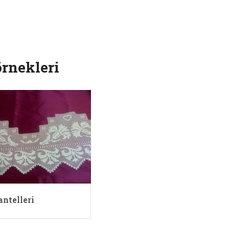
örnekleri
antelleri