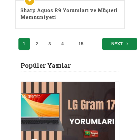
Sharp Aquos R9 Yorumları ve Müşteri
Memnuniyeti
Yazı
1
2
3
4
…
15
NEXT
sayfalandırması
Popüler Yazılar