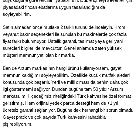
büyüklüğüne göre tercihini yapabilirsin. Duble içmeyi sevenler için
piyasadaki fincan ebatlarına uygun tasarlandığını da
söyleyebilirim.
Satın almadan önce mutlaka 2 farklı türünü de inceleyin. Krom
veyahut bakır seçenekleri ile sunulan bu makinelerde çok fazla
fiyat farkı bulunmuyor. Üstelik garanti, teslimat yaya geri yani
süreçleri bilgileri de mevcuttur. Genel anlamda zaten yüksek
müşteri memnuniyeti olan bir marka.
Ben de Arzum markasının hangi ürünü kullanıyorsam, gayet
memnun kaldığımı söyleyebilirim. Özellikle küçük mutfak aletleri
konusunda çok başarılı. Yerli ve milli olması da benim daha çok
ilgi göstermemi sağlıyor. Dünden bugüne tam 50 yıldır Arzum
markası, milli içeceğimiz niteliğindeki Türk kahvesine özel format
geliştirmiş. Hem orijinal yedek parça desteği hem de +1 yıl
ücretsiz garanti sağlanıyor. Bugüne dek herhangi bir sorun olmadı.
Gayet pratik ve çok sayıda Türk kahvesini rahatlıkla
pişirebiliyorum.