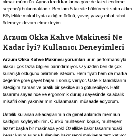
almak mümkün. Ayrıca kredi kartlarına göre de taksitlendirme
seçeneği bulunmaktadır. Ben tam 5 taksite böldürerek satın aldım.
Böylelikle makul fiyata aldığım ürünü, yavaş yavaş rahat rahat
ödemeye devam etmekteyim.
Arzum Okka Kahve Makinesi Ne
Kadar İyi? Kullanıcı Deneyimleri
Arzum Okka Kahve Makinesi yorumları
ürün performansıyla
alakalı çok fazla bilgileri barındırmıyor. O yüzden ben de çok
kullanışlı olduğunu belirtmek istedim. Hem fiyatı hem de marka
değerine göre gayet başarılı sonuç veriyor. Üstelik tanıdıklarım
istediğim zaman ve pratik bir şekilde alıp götürebiliyor. Hafif
tasarımı sayesinde ve ergonomik duruşu sayesinde kalabalık
misafiri olan yakınlarımın kullanmasını müsaade ediyorum.
Üstelik kullanan arkadaşlarımın da genel anlamda memnun
kaldığını söyleyebilirim. Çünkü muhteşem köpük, muhteşem
lezzet başka bir makinada yok! Özellikle bakır tasarımındaki
kenar kısımlarında kullanılan bakır rengi makineye tarz katıyor.