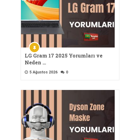
LG Gram 17 2025 Yorumları ve
Neden …
5 Ağustos 2026
0