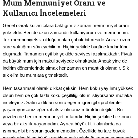
Mum Memnuniyet Oranı ve
Kullanıcı İncelemeleri
Genel olarak kullanıcılara baktığımız zaman memnuniyet oranı
yüksektir. Ben de uzun zamandır kullanıyorum ve memnunum.
Tek memnuniyetsiz olduğum alan çabuk bitmesidir. Ancak uzun
süre yaktığımı söyleyebilirim. Hiçbir şekilde bugüne kadar tünel
oluşmadı. Tamamen eşit bir şekilde seviyesi azalmaktadır. Fiyatı
da büyük mum için makul seviyede olmaktadır. Ancak yine de
indirim dönemlerinde almak her zaman en mantıklı olanıdır. Sık
sık elim bu mumlara gitmektedir.
Hem tasarımsal olarak dikkat çeksin. Hem koku yayılımı yüksek
olsun hem de çok fazla koku çeşitliliği olsun istiyorsanız mutlaka
inceleyiniz. Satın aldıktan sonra eğer migren gibi problemler
yaşamıyorsanız eğer rahatsız olmanız mümkün değildir. Bu
yüzden de benim memnuniyetim tamdır. Hiçbir şekilde bir sorun
veya bir aksilik yaşamadım. Ayrıca büyük fitilli olanlarda da
ısınma gibi bir sorun gözlemlemedim. Özellikle bu tarz büyük
mumlardan ki en büyük problem çok yakıldığı zaman ısınmasıdır.