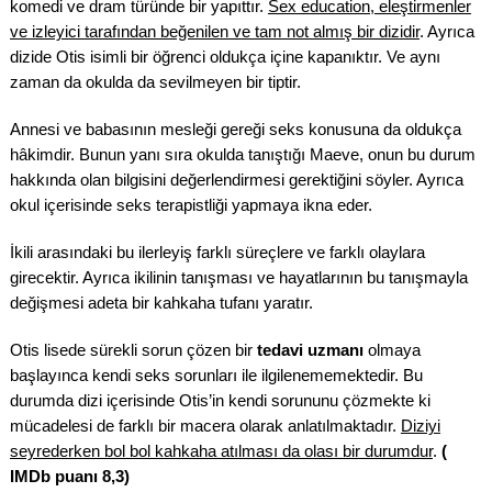
komedi ve dram türünde bir yapıttır.
Sex education, eleştirmenler
ve izleyici tarafından beğenilen ve tam not almış bir dizidir
. Ayrıca
dizide Otis isimli bir öğrenci oldukça içine kapanıktır. Ve aynı
zaman da okulda da sevilmeyen bir tiptir.
Annesi ve babasının mesleği gereği seks konusuna da oldukça
hâkimdir. Bunun yanı sıra okulda tanıştığı Maeve, onun bu durum
hakkında olan bilgisini değerlendirmesi gerektiğini söyler. Ayrıca
okul içerisinde seks terapistliği yapmaya ikna eder.
İkili arasındaki bu ilerleyiş farklı süreçlere ve farklı olaylara
girecektir. Ayrıca ikilinin tanışması ve hayatlarının bu tanışmayla
değişmesi adeta bir kahkaha tufanı yaratır.
Otis lisede sürekli sorun çözen bir
tedavi uzmanı
olmaya
başlayınca kendi seks sorunları ile ilgilenememektedir. Bu
durumda dizi içerisinde Otis’in kendi sorununu çözmekte ki
mücadelesi de farklı bir macera olarak anlatılmaktadır.
Diziyi
seyrederken bol bol kahkaha atılması da olası bir durumdur
.
(
IMDb puanı 8,3)