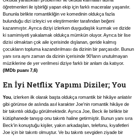
öğretmenleri ile işbirliği yapan ekip için farklı maceralar yaşanılır.
Bununla birlikte romantikliğin ve komedinin oldukça fazla
bulunduğu dizi izleyici ve eleştirmenler tarafından beğeni
kazanmıştır. Ayrıca diziyi izlerken duygudaşlık kurmak ve dizide
ki samimiyeti yakalamak oldukça mümkün oluyor. Ayrıca bir lise
dizisi olmaktan çok aile içerisinde dışlanan, geride kalmış
çocukların topluma kazandırılması da dizinin bir parçasıdır. Bunun
yanı sıra aynı zaman da dizinin içerisinde 90’ların unutulmayan
müziklerine de yer verilmesi diziye farklı bir anlam da katıyor.
(IMDb puanı 7,6)
En İyi Netflix Yapımı Diziler; You
You
, izlerken ilk olarak başta oldukça romantik bir hikâye anlatılır
gibi görünse de aslında asıl karakter Joe’nin romantik hikâye de
bir takıntılı olduğu görülmektedir. Ayrıca Joe, Beck ile birlikte bir
kütüphanede tanışıp onu takıntı haline getirmiştir. Bunun yanı sıra
Beck’in konuştuğu kişiler, yakın arkadaşları, telefonu, kıyafetleri
Joe için bir takıntı olmuştur. Ve bu takıntı sevgiden ziyade bir