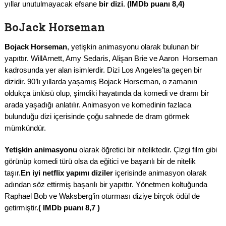
yıllar unutulmayacak efsane
bir dizi
.
(IMDb puanı 8,4)
BoJack Horseman
Bojack Horseman
, yetişkin animasyonu olarak bulunan bir
yapıttır. WillArnett, Amy Sedaris, Alişan Brie ve Aaron Horseman
kadrosunda yer alan isimlerdir. Dizi Los Angeles’ta geçen bir
dizidir. 90’lı yıllarda yaşamış Bojack Horseman, o zamanın
oldukça ünlüsü olup, şimdiki hayatında da komedi ve dramı bir
arada yaşadığı anlatılır. Animasyon ve komedinin fazlaca
bulunduğu dizi içerisinde çoğu sahnede de dram görmek
mümkündür.
Yetişkin animasyonu
olarak öğretici bir niteliktedir. Çizgi film gibi
görünüp komedi türü olsa da eğitici ve başarılı bir de nitelik
taşır.
En iyi netflix yapımı diziler
içerisinde animasyon olarak
adından söz ettirmiş başarılı bir yapıttır. Yönetmen koltuğunda
Raphael Bob ve Waksberg’in oturması diziye birçok ödül de
getirmiştir.
( IMDb puanı 8,7 )