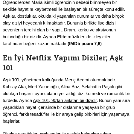
Öğrencilerden Maria isimli öğrencinin sebebi bilinmeyen bir
şekilde hayatını kaybetmesi ile başlayan bir süreçte konu edilir.
Aşklar, dostluklar, okulda ki yaşanılan durumlar ve daha birçok
olay diziyi heyecanlı kılmaktadır. Bununla birlikte lise dizisi
sevenlerin tercihi olan bir yapıt. Dram, korku ve aksiyonun
bulunduğu bir dizidir. Ayrıca
Elite
müzikleri de izleyicileri
tarafından beğeni kazanmaktadır.
(IMDb puanı 7,6)
En İyi Netflix Yapımı Diziler; Aşk
101
Aşk 101
, yönetmen koltuğunda Meriç Acemi oturmaktadır.
Kubilay Aka, Mert Yazıcıoğlu, Alina Boz, Selahattin Paşalı gibi
oldukça başarılı oyuncuların yer aldığı dizi komedi ve romantik bir
türdedir. Ayrıca
Aşk 101, 90’ları anlatan bir dizidir
. Bunun yanı sıra
yaşadıkları hayat içerisinde bir dışlanma yaşayan bir grup
öğrenci, farklı tesadüfler ile bir araya gelip birbirleri için yaşamaya
başlarlar.
Okulda yarattıkları problemler ile okulda kalmaları adına