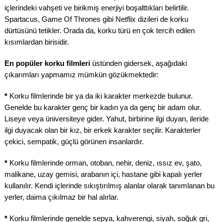
içlerindeki vahşeti ve birikmiş enerjiyi boşalttıkları belirtilir.
Spartacus, Game Of Thrones gibi Netflix dizileri de korku
dürtüsünü tetikler. Orada da, korku türü en çok tercih edilen
kısımlardan birisidir.
En popüler korku filmleri
üstünden gidersek, aşağıdaki
çıkarımları yapmamız mümkün gözükmektedir:
*
Korku filmlerinde bir ya da iki karakter merkezde bulunur.
Genelde bu karakter genç bir kadın ya da genç bir adam olur.
Liseye veya üniversiteye gider. Yahut, birbirine ilgi duyan, ileride
ilgi duyacak olan bir kız, bir erkek karakter seçilir. Karakterler
çekici, sempatik, güçlü görünen insanlardır.
*
Korku filmlerinde orman, otoban, nehir, deniz, ıssız ev, şato,
malikane, uzay gemisi, arabanın içi, hastane gibi kapalı yerler
kullanılır. Kendi içlerinde sıkıştırılmış alanlar olarak tanımlanan bu
yerler, daima çıkılmaz bir hal alırlar.
*
Korku filmlerinde genelde sepya, kahverengi, siyah, soğuk gri,