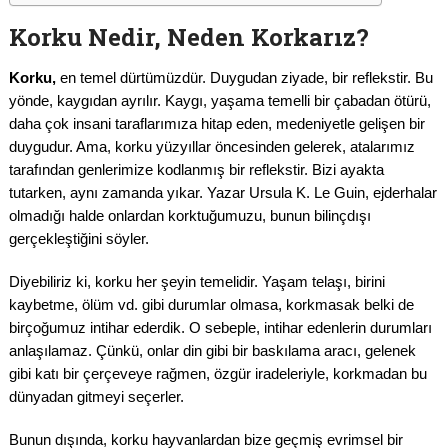
Korku Nedir, Neden Korkarız?
Korku,
en temel dürtümüzdür. Duygudan ziyade, bir reflekstir. Bu
yönde, kaygıdan ayrılır. Kaygı, yaşama temelli bir çabadan ötürü,
daha çok insani taraflarımıza hitap eden, medeniyetle gelişen bir
duygudur. Ama, korku yüzyıllar öncesinden gelerek, atalarımız
tarafından genlerimize kodlanmış bir reflekstir. Bizi ayakta
tutarken, aynı zamanda yıkar. Yazar Ursula K. Le Guin, ejderhalar
olmadığı halde onlardan korktuğumuzu, bunun bilinçdışı
gerçekleştiğini söyler.
Diyebiliriz ki, korku her şeyin temelidir. Yaşam telaşı, birini
kaybetme, ölüm vd. gibi durumlar olmasa, korkmasak belki de
birçoğumuz intihar ederdik. O sebeple, intihar edenlerin durumları
anlaşılamaz. Çünkü, onlar din gibi bir baskılama aracı, gelenek
gibi katı bir çerçeveye rağmen, özgür iradeleriyle, korkmadan bu
dünyadan gitmeyi seçerler.
Bunun dışında, korku hayvanlardan bize geçmiş evrimsel bir