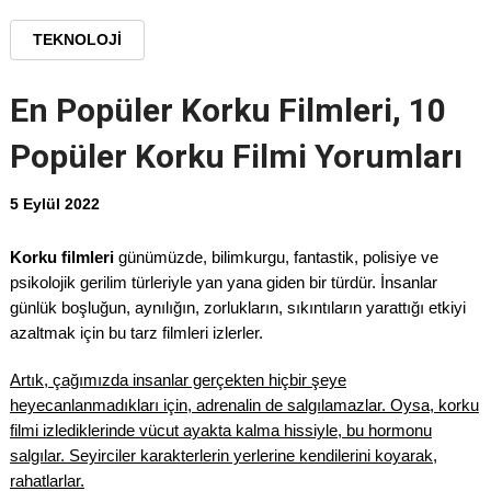
TEKNOLOJI
En Popüler Korku Filmleri, 10
Popüler Korku Filmi Yorumları
5 Eylül 2022
Korku filmleri
günümüzde, bilimkurgu, fantastik, polisiye ve
psikolojik gerilim türleriyle yan yana giden bir türdür. İnsanlar
günlük boşluğun, aynılığın, zorlukların, sıkıntıların yarattığı etkiyi
azaltmak için bu tarz filmleri izlerler.
Artık, çağımızda insanlar gerçekten hiçbir şeye
heyecanlanmadıkları için, adrenalin de salgılamazlar. Oysa, korku
filmi izlediklerinde vücut ayakta kalma hissiyle, bu hormonu
salgılar. Seyirciler karakterlerin yerlerine kendilerini koyarak,
rahatlarlar.