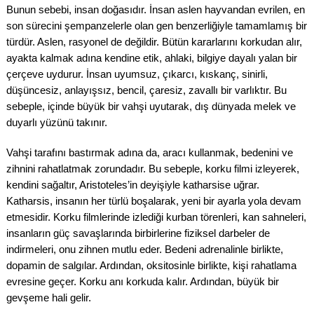
Bunun sebebi, insan doğasıdır. İnsan aslen hayvandan evrilen, en
son sürecini şempanzelerle olan gen benzerliğiyle tamamlamış bir
türdür. Aslen, rasyonel de değildir. Bütün kararlarını korkudan alır,
ayakta kalmak adına kendine etik, ahlaki, bilgiye dayalı yalan bir
çerçeve uydurur. İnsan uyumsuz, çıkarcı, kıskanç, sinirli,
düşüncesiz, anlayışsız, bencil, çaresiz, zavallı bir varlıktır. Bu
sebeple, içinde büyük bir vahşi uyutarak, dış dünyada melek ve
duyarlı yüzünü takınır.
Vahşi tarafını bastırmak adına da, aracı kullanmak, bedenini ve
zihnini rahatlatmak zorundadır. Bu sebeple, korku filmi izleyerek,
kendini sağaltır, Aristoteles’in deyişiyle katharsise uğrar.
Katharsis, insanın her türlü boşalarak, yeni bir ayarla yola devam
etmesidir. Korku filmlerinde izlediği kurban törenleri, kan sahneleri,
insanların güç savaşlarında birbirlerine fiziksel darbeler de
indirmeleri, onu zihnen mutlu eder. Bedeni adrenalinle birlikte,
dopamin de salgılar. Ardından, oksitosinle birlikte, kişi rahatlama
evresine geçer. Korku anı korkuda kalır. Ardından, büyük bir
gevşeme hali gelir.