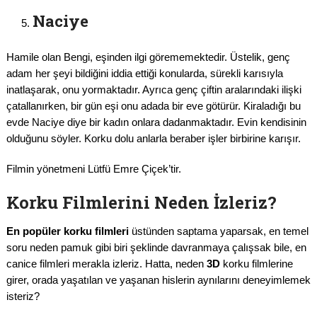
Naciye
Hamile olan Bengi, eşinden ilgi görememektedir. Üstelik, genç
adam her şeyi bildiğini iddia ettiği konularda, sürekli karısıyla
inatlaşarak, onu yormaktadır. Ayrıca genç çiftin aralarındaki ilişki
çatallanırken, bir gün eşi onu adada bir eve götürür. Kiraladığı bu
evde Naciye diye bir kadın onlara dadanmaktadır. Evin kendisinin
olduğunu söyler. Korku dolu anlarla beraber işler birbirine karışır.
Filmin yönetmeni Lütfü Emre Çiçek’tir.
Korku Filmlerini Neden İzleriz?
En popüler korku filmleri
üstünden saptama yaparsak, en temel
soru neden pamuk gibi biri şeklinde davranmaya çalışsak bile, en
canice filmleri merakla izleriz. Hatta, neden
3D
korku filmlerine
girer, orada yaşatılan ve yaşanan hislerin aynılarını deneyimlemek
isteriz?