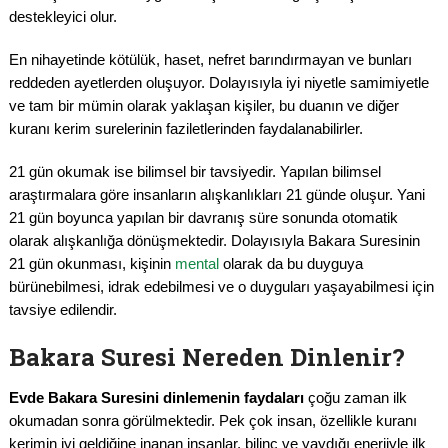
destekleyici olur.
En nihayetinde kötülük, haset, nefret barındırmayan ve bunları
reddeden ayetlerden oluşuyor. Dolayısıyla iyi niyetle samimiyetle
ve tam bir mümin olarak yaklaşan kişiler, bu duanın ve diğer
kuranı kerim surelerinin faziletlerinden faydalanabilirler.
21 gün okumak ise bilimsel bir tavsiyedir. Yapılan bilimsel
araştırmalara göre insanların alışkanlıkları 21 günde oluşur. Yani
21 gün boyunca yapılan bir davranış süre sonunda otomatik
olarak alışkanlığa dönüşmektedir. Dolayısıyla Bakara Suresinin
21 gün okunması, kişinin
mental
olarak da bu duyguya
bürünebilmesi, idrak edebilmesi ve o duyguları yaşayabilmesi için
tavsiye edilendir.
Bakara Suresi Nereden Dinlenir?
Evde Bakara Suresini dinlemenin faydaları
çoğu zaman ilk
okumadan sonra görülmektedir. Pek çok insan, özellikle kuranı
kerimin iyi geldiğine inanan insanlar, bilinç ve yaydığı enerjiyle ilk