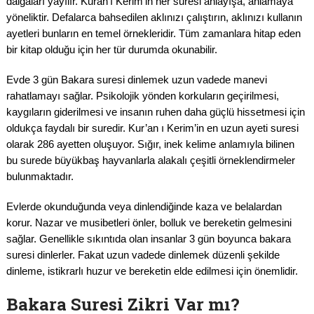
dalgaları yayılır. Kuran’ı Kerim’in her suresi anlayışa, anlamaya
yöneliktir. Defalarca bahsedilen aklınızı çalıştırın, aklınızı kullanın
ayetleri bunların en temel örnekleridir. Tüm zamanlara hitap eden
bir kitap olduğu için her tür durumda okunabilir.
Evde 3 gün Bakara suresi dinlemek uzun vadede manevi
rahatlamayı sağlar. Psikolojik yönden korkuların geçirilmesi,
kaygıların giderilmesi ve insanın ruhen daha güçlü hissetmesi için
oldukça faydalı bir suredir. Kur’an ı Kerim’in en uzun ayeti suresi
olarak 286 ayetten oluşuyor. Sığır, inek kelime anlamıyla bilinen
bu surede büyükbaş hayvanlarla alakalı çeşitli örneklendirmeler
bulunmaktadır.
Evlerde okunduğunda veya dinlendiğinde kaza ve belalardan
korur. Nazar ve musibetleri önler, bolluk ve bereketin gelmesini
sağlar. Genellikle sıkıntıda olan insanlar 3 gün boyunca bakara
suresi dinlerler. Fakat uzun vadede dinlemek düzenli şekilde
dinleme, istikrarlı huzur ve bereketin elde edilmesi için önemlidir.
Bakara Suresi Zikri Var mı?