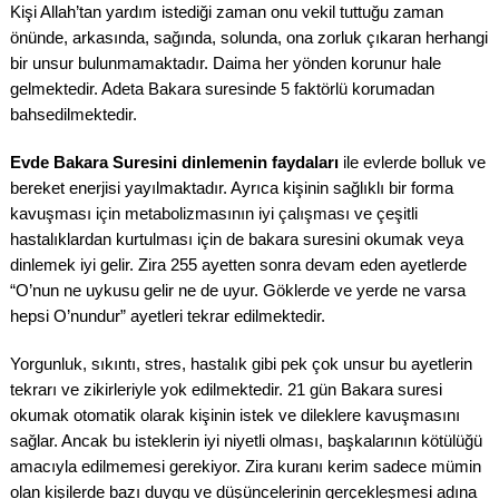
Kişi Allah’tan yardım istediği zaman onu vekil tuttuğu zaman
önünde, arkasında, sağında, solunda, ona zorluk çıkaran herhangi
bir unsur bulunmamaktadır. Daima her yönden korunur hale
gelmektedir. Adeta Bakara suresinde 5 faktörlü korumadan
bahsedilmektedir.
Evde Bakara Suresini dinlemenin faydaları
ile evlerde bolluk ve
bereket enerjisi yayılmaktadır. Ayrıca kişinin sağlıklı bir forma
kavuşması için metabolizmasının iyi çalışması ve çeşitli
hastalıklardan kurtulması için de bakara suresini okumak veya
dinlemek iyi gelir. Zira 255 ayetten sonra devam eden ayetlerde
“O’nun ne uykusu gelir ne de uyur. Göklerde ve yerde ne varsa
hepsi O’nundur” ayetleri tekrar edilmektedir.
Yorgunluk, sıkıntı, stres, hastalık gibi pek çok unsur bu ayetlerin
tekrarı ve zikirleriyle yok edilmektedir. 21 gün Bakara suresi
okumak otomatik olarak kişinin istek ve dileklere kavuşmasını
sağlar. Ancak bu isteklerin iyi niyetli olması, başkalarının kötülüğü
amacıyla edilmemesi gerekiyor. Zira kuranı kerim sadece mümin
olan kişilerde bazı duygu ve düşüncelerinin gerçekleşmesi adına