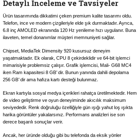
Detaylı İnceleme ve Tavsiyeler
Ürün tasarımında dikkatimi çeken premium kalite tasarımı oldu.
Telefon, ince ve modern çizgileriyle elde şık durmaktadır. Ayrıca,
6.8 inç AMOLED ekranında 120 Hz yenileme hızı uygulanır. Buna
ilaveten, temel donanımlar müşteri memnuniyeti sağlar.
Chipset, MediaTek Dimensity 920 kusursuz deneyim
yaşatmaktadır. Ek olarak, CPU 8 çekirdeklidir ve 64-bit işlemci
mimarisiyle problemsiz çalışır. Grafik işlemcisi, Mali- G68 MC4
iken Ram kapasitesi 8 GB’ dir. Bunun yanında dahili depolama
256 GB’ dir ama hafıza kartı desteği bulunmaz.
Ekran kartıyla sosyal medya içerikleri rahatça üretilmektedir. Hem
de video geliştirme ve oyun deneyiminde akıcılık maksimum
seviyededir. Renk doğruluğu özelliğiyle gün ışığı yahut loş ışıkta
harika görüntüler yakalarsınız. Performans analizleri ise son
derece başarılı sonuçlar verir.
Ancak, her üründe olduğu gibi bu telefonda da eksik yönler