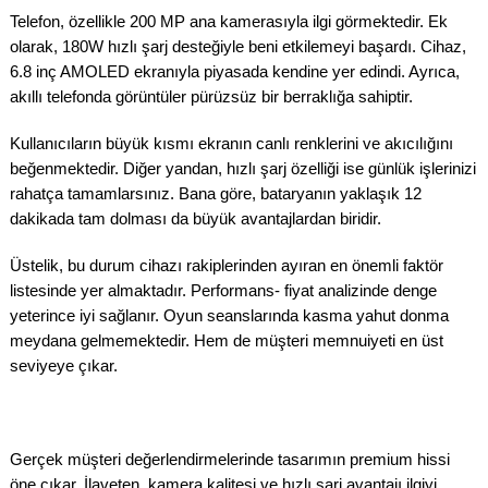
Telefon, özellikle 200 MP ana kamerasıyla ilgi görmektedir. Ek
olarak, 180W hızlı şarj desteğiyle beni etkilemeyi başardı. Cihaz,
6.8 inç AMOLED ekranıyla piyasada kendine yer edindi. Ayrıca,
akıllı telefonda görüntüler pürüzsüz bir berraklığa sahiptir.
Kullanıcıların büyük kısmı ekranın canlı renklerini ve akıcılığını
beğenmektedir. Diğer yandan, hızlı şarj özelliği ise günlük işlerinizi
rahatça tamamlarsınız. Bana göre, bataryanın yaklaşık 12
dakikada tam dolması da büyük avantajlardan biridir.
Üstelik, bu durum cihazı rakiplerinden ayıran en önemli faktör
listesinde yer almaktadır. Performans- fiyat analizinde denge
yeterince iyi sağlanır. Oyun seanslarında kasma yahut donma
meydana gelmemektedir. Hem de müşteri memnuiyeti en üst
seviyeye çıkar.
Gerçek müşteri değerlendirmelerinde tasarımın premium hissi
öne çıkar. İlaveten, kamera kalitesi ve hızlı şarj avantajı ilgiyi