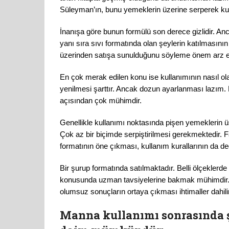
Süleyman’ın, bunu yemeklerin üzerine serperek kull
İnanışa göre bunun formülü son derece gizlidir. A
yanı sıra sıvı formatında olan şeylerin katılmasını
üzerinden satışa sunulduğunu söyleme önem arz e
En çok merak edilen konu ise kullanımının nasıl ola
yenilmesi şarttır. Ancak dozun ayarlanması lazım
açısından çok mühimdir.
Genellikle kullanımı noktasında pişen yemeklerin 
Çok az bir biçimde serpiştirilmesi gerekmektedir. 
formatının öne çıkması, kullanım kurallarının da de
Bir şurup formatında satılmaktadır. Belli ölçeklerd
konusunda uzman tavsiyelerine bakmak mühimdir. Ç
olumsuz sonuçların ortaya çıkması ihtimaller dahili
Manna kullanımı sonrasında ş