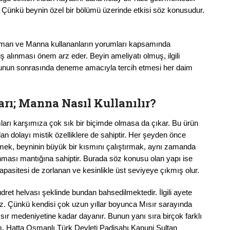
ır. Çünkü beynin özel bir bölümü üzerinde etkisi söz konusudur.
man ve Manna kullananların yorumları kapsamında
alınması önem arz eder. Beyin ameliyatı olmuş, ilgili
bunun sonrasında deneme amacıyla tercih etmesi her daim
rı;
Manna Nasıl Kullanılır?
ları karşımıza çok sık bir biçimde olmasa da çıkar. Bu ürün
dan dolayı mistik özelliklere de sahiptir. Her şeyden önce
rmek, beyninin büyük bir kısmını çalıştırmak, aynı zamanda
nması mantığına sahiptir. Burada söz konusu olan yapı ise
apasitesi de zorlanan ve kesinlikle üst seviyeye çıkmış olur.
ret helvası şeklinde bundan bahsedilmektedir. İlgili ayete
yiz. Çünkü kendisi çok uzun yıllar boyunca Mısır sarayında
ır medeniyetine kadar dayanır. Bunun yanı sıra birçok farklı
. Hatta Osmanlı Türk Devleti Padişahı Kanuni Sultan