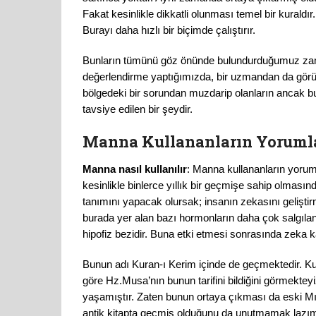
Fakat kesinlikle dikkatli olunması temel bir kurald
Burayı daha hızlı bir biçimde çalıştırır.
Bunların tümünü göz önünde bulundurduğumuz za
değerlendirme yaptığımızda, bir uzmandan da görüş 
bölgedeki bir sorundan muzdarip olanların ancak 
tavsiye edilen bir şeydir.
Manna Kullananların Yorumla
Manna nasıl kullanılır
: Manna kullananların yorum
kesinlikle binlerce yıllık bir geçmişe sahip olmasın
tanımını yapacak olursak; insanın zekasını gelişti
burada yer alan bazı hormonların daha çok salgıla
hipofiz bezidir. Buna etki etmesi sonrasında zeka k
Bunun adı Kuran-ı Kerim içinde de geçmektedir. Kud
göre Hz.Musa’nın bunun tarifini bildiğini görmekte
yaşamıştır. Zaten bunun ortaya çıkması da eski Mıs
antik kitapta geçmiş olduğunu da unutmamak lazım