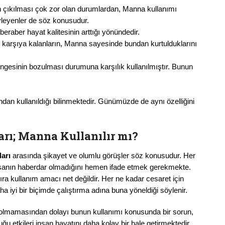
n çıkılması çok zor olan durumlardan, Manna kullanımı
leyenler de söz konusudur.
beraber hayat kalitesinin arttığı yönündedir.
 karşıya kalanların, Manna sayesinde bundan kurtulduklarını
dengesinin bozulması durumuna karşılık kullanılmıştır. Bunun
dan kullanıldığı bilinmektedir. Günümüzde de aynı özelliğini
rı;
Manna Kullanılır mı?
arı
arasında şikayet ve olumlu görüşler söz konusudur. Her
nsanın haberdar olmadığını hemen ifade etmek gerekmekte.
ra kullanım amacı net değildir. Her ne kadar cesaret için
daha iyi bir biçimde çalıştırma adına buna yöneldiği söylenir.
u olmamasından dolayı bunun kullanımı konusunda bir sorun,
 etkileri insan hayatını daha kolay bir hale getirmektedir.