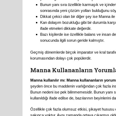
Bunun yanı sıra özellikle karmaşık ve içinde
sonrasında yeni çözüm yolları bulduğunu söy
Dikkat çekici olan bir diğer şey ise Manna ile 
Kan dolaşım bozukluğu gibi bir durumla karşı
ifade etmeleri dikkate değerdir.
Bazı kişilerde ise özellikle balans ve insan 
sonucunda ilgili sorun geride kalmıştır.
Geçmiş dönemlerde birçok imparator ve kral tarafın
korumasından dolayı çok popülerdir.
Manna Kullananların Yorumla
Manna kullanılır mı
:
Manna kullananların yoruml
şeyden önce bu maddenin varlığından çok fazla i
Bunun nedeni ise pek bilinmemesidir. Bunun yanı sı
kullanıldığı ifade edilse de, bazılarının beyinlerini 
Özellikle çok fazla olumsuz etkisi, şikayet husus
sakınca yoktur. Aynı zamanda ortaya çıkarmış olduğu