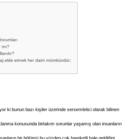
Yorumları
r mı?
lanılır?
taj elde etmek her daim mümkündür;
yor ki bunun bazı kişiler üzerinde sersemletici olarak bilinen
lanma konusunda birtakım sorunlar yaşamış olan insanların
nsanların bir bölümü bu yüzden çok hareketli hale geldiğini,