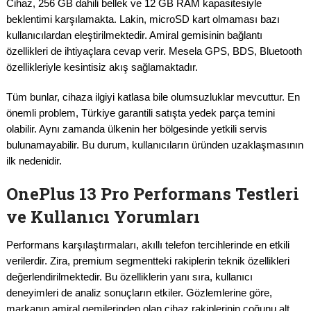
Cihaz, 256 GB dahili bellek ve 12 GB RAM kapasitesiyle
beklentimi karşılamakta. Lakin, microSD kart olmaması bazı
kullanıcılardan eleştirilmektedir. Amiral gemisinin bağlantı
özellikleri de ihtiyaçlara cevap verir. Mesela GPS, BDS, Bluetooth
özellikleriyle kesintisiz akış sağlamaktadır.
Tüm bunlar, cihaza ilgiyi katlasa bile olumsuzluklar mevcuttur. En
önemli problem, Türkiye garantili satışta yedek parça temini
olabilir. Aynı zamanda ülkenin her bölgesinde yetkili servis
bulunamayabilir. Bu durum, kullanıcıların üründen uzaklaşmasının
ilk nedenidir.
OnePlus 13 Pro Performans Testleri
ve Kullanıcı Yorumları
Performans karşılaştırmaları, akıllı telefon tercihlerinde en etkili
verilerdir. Zira, premium segmentteki rakiplerin teknik özellikleri
değerlendirilmektedir. Bu özelliklerin yanı sıra, kullanıcı
deneyimleri de analiz sonuçların etkiler. Gözlemlerine göre,
markanın amiral gemilerinden olan cihaz rakiplerinin çoğunu alt