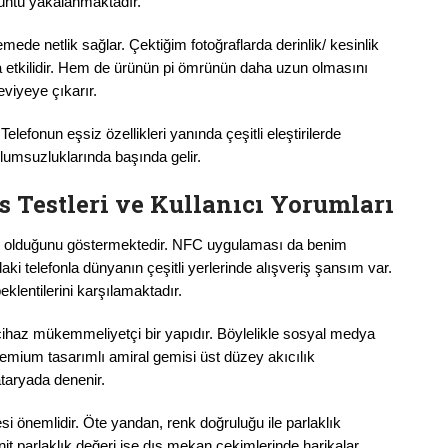
rüntü yakalanmaktadır.
ede netlik sağlar. Çektiğim fotoğraflarda derinlik/ kesinlik
 etkilidir. Hem de ürünün pi ömrünün daha uzun olmasını
eviyeye çıkarır.
lefonun eşsiz özellikleri yanında çeşitli eleştirilerde
lumsuzluklarında başında gelir.
 Testleri ve Kullanıcı Yorumları
si olduğunu göstermektedir. NFC uygulaması da benim
ki telefonla dünyanın çeşitli yerlerinde alışveriş şansım var.
klentilerini karşılamaktadır.
le cihaz mükemmeliyetçi bir yapıdır. Böylelikle sosyal medya
Premium tasarımlı amiral gemisi üst düzey akıcılık
taryada denenir.
i önemlidir. Öte yandan, renk doğruluğu ile parlaklık
t parlaklık değeri ise dış mekan çekimlerinde harikalar