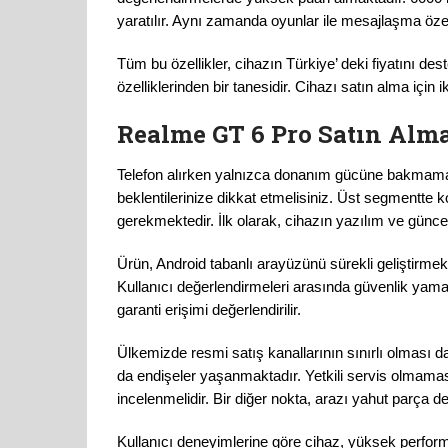
yaratılır. Aynı zamanda oyunlar ile mesajlaşma özelli
Tüm bu özellikler, cihazın Türkiye’ deki fiyatını des
özelliklerinden bir tanesidir. Cihazı satın alma için ikin
Realme GT 6 Pro Satın Alm
Telefon alırken yalnızca donanım gücüne bakmamal
beklentilerinize dikkat etmelisiniz. Üst segmentte
gerekmektedir. İlk olarak, cihazın yazılım ve güncell
Ürün, Android tabanlı arayüzünü sürekli geliştirmekte
Kullanıcı değerlendirmeleri arasında güvenlik yamal
garanti erişimi değerlendirilir.
Ülkemizde resmi satış kanallarının sınırlı olması 
da endişeler yaşanmaktadır. Yetkili servis olmama
incelenmelidir. Bir diğer nokta, arazı yahut parça d
Kullanıcı deneyimlerine göre cihaz, yüksek perfor