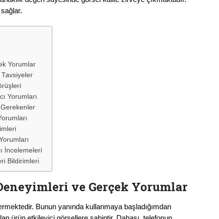
sağlar.
ek Yorumlar
Tavsiyeler
rüşleri
cı Yorumları
 Gerekenler
Yorumları
mleri
Yorumları
 İncelemeleri
 Bildirimleri
 Deneyimleri ve Gerçek Yorumlar
i içermektedir. Bunun yanında kullanmaya başladığımdan
lan ürün etkileyici görsellere sahiptir. Dahası, telefonun