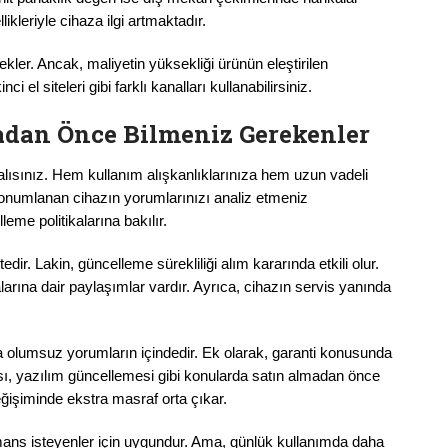
kleriyle cihaza ilgi artmaktadır.
tekler. Ancak, maliyetin yüksekliği ürünün eleştirilen
ci el siteleri gibi farklı kanalları kullanabilirsiniz.
adan Önce Bilmeniz Gerekenler
ısınız. Hem kullanım alışkanlıklarınıza hem uzun vadeli
 konumlanan cihazın yorumlarınızı analiz etmeniz
eme politikalarına bakılır.
dir. Lakin, güncelleme sürekliliği alım kararında etkili olur.
arına dair paylaşımlar vardır. Ayrıca, cihazın servis yanında
da olumsuz yorumların içindedir. Ek olarak, garanti konusunda
sı, yazılım güncellemesi gibi konularda satın almadan önce
eğişiminde ekstra masraf orta çıkar.
mans isteyenler için uygundur. Ama, günlük kullanımda daha