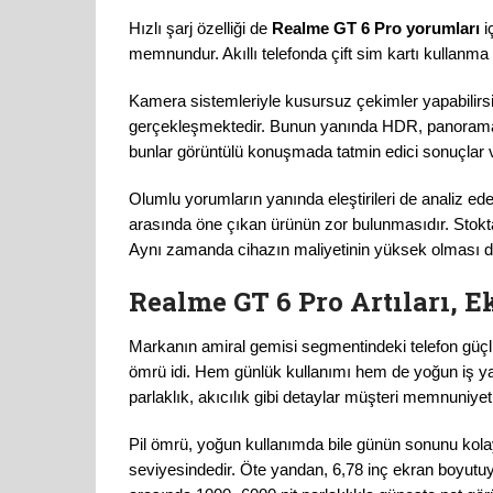
Hızlı şarj özelliği de
Realme GT 6 Pro yorumları
i
memnundur. Akıllı telefonda çift sim kartı ku
Kamera sistemleriyle kusursuz çekimler yapabilir
gerçekleşmektedir. Bunun yanında HDR, panorama, Qu
bunlar görüntülü konuşmada tatmin edici sonuçlar 
Olumlu yorumların yanında eleştirileri de analiz ede
arasında öne çıkan ürünün zor bulunmasıdır. Sto
Aynı zamanda cihazın maliyetinin yüksek olması 
Realme GT 6 Pro Artıları, Ek
Markanın amiral gemisi segmentindeki telefon güçlü ö
ömrü idi. Hem günlük kullanımı hem de yoğun iş 
parlaklık, akıcılık gibi detaylar müşteri memnuniyetin
Pil ömrü, yoğun kullanımda bile günün sonunu kol
seviyesindedir. Öte yandan, 6,78 inç ekran boyutuyla