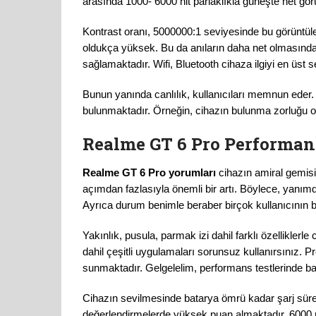
arasında 1000- 6000 nit parlaklıkla güneşte net gö
Kontrast oranı, 5000000:1 seviyesinde bu görüntülem
oldukça yüksek. Bu da anıların daha net olmasında
sağlamaktadır. Wifi, Bluetooth cihaza ilgiyi en üst s
Bunun yanında canlılık, kullanıcıları memnun eder. Te
bulunmaktadır. Örneğin, cihazın bulunma zorluğu o
Realme GT 6 Pro Performans
Realme GT 6 Pro yorumları
cihazın amiral gemi
açımdan fazlasıyla önemli bir artı. Böylece, yanımda
Ayrıca durum benimle beraber birçok kullanıcının be
Yakınlık, pusula, parmak izi dahil farklı özellikler
dahil çeşitli uygulamaları sorunsuz kullanırsınız. 
sunmaktadır. Gelgelelim, performans testlerinde ba
Cihazın sevilmesinde batarya ömrü kadar şarj süres
değerlendirmelerde yüksek puan almaktadır. 6000 ni