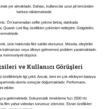
çinde yer almaktadır. Dahası, kullanıcılar uzun pil ömründen
llanma herkesi etkilemektedir.
siniz. Ön kameradan selfie çekme birkaç dakikada
and- Led flaş özellikleri çekimleri netleştirir. Gelgelelim,
vermektedir.
rek, ürün hakkında fikir sahibi olursunuz. Mesela, eleştiriler
kta kalmaması veya ülkeye gelmemesi problem yaratmaktadır.
da memnuniyeti düşürür.
sileri ve Kullanıcı Görüşleri
zellikleriyle ilgi çekti. Ancak, beni en çok etkileyen batarya
yaşamında olumlu sonuçlar doğurmaktadır. Performans,
i etkiler.
ayca getirmektedir. Dokunmatik örnekleme hızı 2500 Hz
 film yahut videoları sorunsuz izlersiniz. Ekran özellikleri