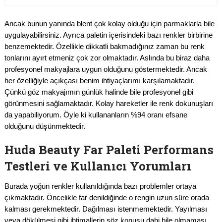
Ancak bunun yanında blent çok kolay olduğu için parmaklarla bile
uygulayabilirsiniz. Ayrıca paletin içerisindeki bazı renkler birbirine
benzemektedir. Özellikle dikkatli bakmadığınız zaman bu renk
tonlarını ayırt etmeniz çok zor olmaktadır. Aslında bu biraz daha
profesyonel makyajlara uygun olduğunu göstermektedir. Ancak
her özelliğiyle açıkçası benim ihtiyaçlarımı karşılamaktadır.
Çünkü göz makyajımın günlük halinde bile profesyonel gibi
görünmesini sağlamaktadır. Kolay hareketler ile renk dokunuşları
da yapabiliyorum. Öyle ki kullananların %94 oranı efsane
olduğunu düşünmektedir.
Huda Beauty Far Paleti Performans
Testleri ve Kullanıcı Yorumları
Burada yoğun renkler kullanıldığında bazı problemler ortaya
çıkmaktadır. Öncelikle far denildiğinde o rengin uzun süre orada
kalması gerekmektedir. Dağılması istenmemektedir. Yayılması
veya dökülmesi gibi ihtimallerin söz konusu dahi bile olmaması