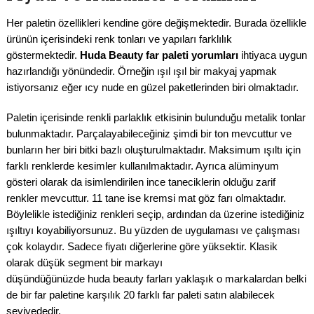
Her paletin özellikleri kendine göre değişmektedir. Burada özellikle
ürünün içerisindeki renk tonları ve yapıları farklılık
göstermektedir.
Huda Beauty far paleti yorumları
ihtiyaca uygun
hazırlandığı yönündedir. Örneğin ışıl ışıl bir makyaj yapmak
istiyorsanız eğer ıcy nude en güzel paketlerinden biri olmaktadır.
Paletin içerisinde renkli parlaklık etkisinin bulunduğu metalik tonlar
bulunmaktadır. Parçalayabileceğiniz şimdi bir ton mevcuttur ve
bunların her biri bitki bazlı oluşturulmaktadır. Maksimum ışıltı için
farklı renklerde kesimler kullanılmaktadır. Ayrıca alüminyum
gösteri olarak da isimlendirilen ince taneciklerin olduğu zarif
renkler mevcuttur. 11 tane ise kremsi mat göz farı olmaktadır.
Böylelikle istediğiniz renkleri seçip, ardından da üzerine istediğiniz
ışıltıyı koyabiliyorsunuz. Bu yüzden de uygulaması ve çalışması
çok kolaydır. Sadece fiyatı diğerlerine göre yüksektir. Klasik
olarak düşük segment bir markayı
düşündüğünüzde huda beauty farları yaklaşık o markalardan belki
de bir far paletine karşılık 20 farklı far paleti satın alabilecek
seviyededir.