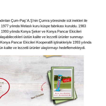
ndırılan Çum-Paş’ A.Ş’nin Çumra yöresinde süt inekleri ile
i. 1977 yılında Melaslı kuru küspe fabrikası kuruldu. 1983
1993 yılında Konya Şeker ve Konya Pancar Ekicileri
ne ulaşabilecekleri üstün kalite ve lezzetli ürünler sunmayı
nya Pancar Ekicileri Kooperatifi iştirakleriyle 1993 yılında
ün kalite ve lezzetli ürünler ulaştırmayı hedeflemekteydi.