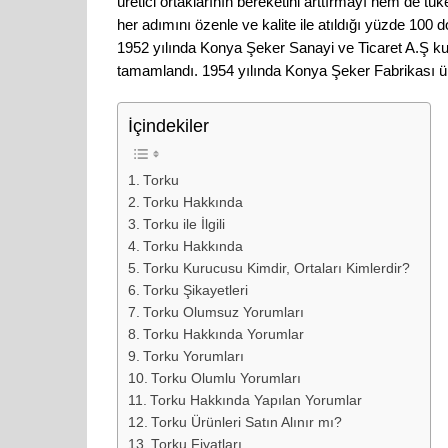
üretici ortaklarının bereketini arttırmayı hem de t
her adımını özenle ve kalite ile atıldığı yüzde 100 do
1952 yılında Konya Şeker Sanayi ve Ticaret A.Ş kur
tamamlandı. 1954 yılında Konya Şeker Fabrikası ü
İçindekiler
Torku
Torku Hakkında
Torku ile İlgili
Torku Hakkında
Torku Kurucusu Kimdir, Ortaları Kimlerdir?
Torku Şikayetleri
Torku Olumsuz Yorumları
Torku Hakkında Yorumlar
Torku Yorumları
Torku Olumlu Yorumları
Torku Hakkında Yapılan Yorumlar
Torku Ürünleri Satın Alınır mı?
Torku Fiyatları