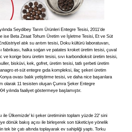
yılında Seydibey Tarım Ürünleri Entegre Tesisi, 2011’de
e ise Beta Ziraat Tohum Üretim ve İşletme Tesisi, Et ve Süt
düstriyel atık su arıtım tesisi, Doku kültürü laboratuvarı,
ı fabrikası, halka soģan ve patates kroket üretim tesisi, çuval
ve korige boru üretim tesisi, sıvı karbondioksit üretim tesisi,
er, bisküvi, kek, gofret, üretim tesisi, tatlı şerbeti üretim
agro et-süt entegre gıda kompleksi, ilaç şekeri üretim
, Konya ovası balık yetiştirme tesisi, ve daha nice başarılara
lam olarak 11 tesisten oluşan Çumra Şeker Entegre
2004 yılında faaliyet göstermeye başlamıştır.
sı ile Ülkemizde’ ki şeker üretiminin toplam yüzde 22’ sini
ye dönük bakış açısı ile birleşerek son tüketiciye yönelik
in tek bir çatı altında toplayarak ev sahipliği yaptı. Torku