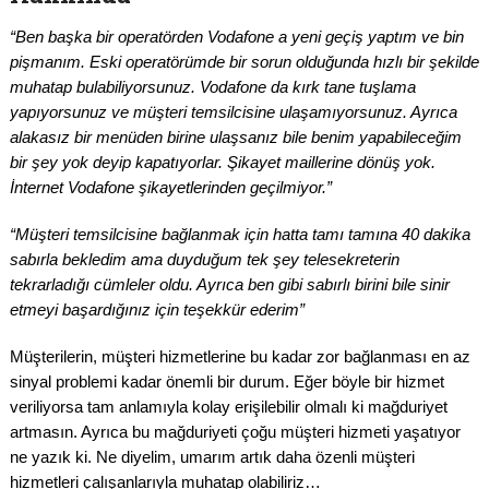
“Ben başka bir operatörden Vodafone
a yeni geçiş yaptım ve bin
pişmanım. Eski operatörümde bir sorun olduğunda hızlı bir şekilde
muhatap bulabiliyorsunuz. Vodafone da kırk tane tuşlama
yapıyorsunuz ve müşteri temsilcisine ulaşamıyorsunuz. Ayrıca
alakasız bir menüden birine ulaşsanız bile benim yapabileceğim
bir şey yok deyip kapatıyorlar. Şikayet maillerine dönüş yok.
İnternet Vodafone şikayetlerinden geçilmiyor.”
“Müşteri temsilcisine bağlanmak için hatta tamı tamına 40 dakika
sabırla bekledim ama duyduğum tek şey telesekreterin
tekrarladığı cümleler oldu. Ayrıca ben gibi sabırlı birini bile sinir
etmeyi başardığınız için teşekkür ederim”
Müşterilerin, müşteri hizmetlerine bu kadar zor bağlanması en az
sinyal problemi kadar önemli bir durum. Eğer böyle bir hizmet
veriliyorsa tam anlamıyla kolay erişilebilir olmalı ki mağduriyet
artmasın. Ayrıca bu mağduriyeti çoğu müşteri hizmeti yaşatıyor
ne yazık ki. Ne diyelim, umarım artık daha özenli müşteri
hizmetleri çalışanlarıyla muhatap olabiliriz…