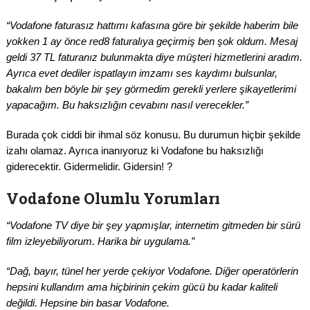
“Vodafone faturasız hattımı kafasına göre bir şekilde haberim bile
yokken 1 ay önce red8 faturalıya geçirmiş ben şok oldum. Mesaj
geldi 37 TL faturanız bulunmakta diye müşteri hizmetlerini aradım.
Ayrıca evet dediler ispatlayın imzamı ses kaydımı bulsunlar,
bakalım ben böyle bir şey görmedim gerekli yerlere şikayetlerimi
yapacağım. Bu haksızlığın cevabını nasıl verecekler.”
Burada çok ciddi bir ihmal söz konusu. Bu durumun hiçbir şekilde
izahı olamaz. Ayrıca inanıyoruz ki Vodafone bu haksızlığı
giderecektir. Gidermelidir. Gidersin! ?
Vodafone Olumlu Yorumları
“Vodafone TV diye bir şey yapmışlar, internetim gitmeden bir sürü
film izleyebiliyorum. Harika bir uygulama.”
“Dağ, bayır, tünel her yerde çekiyor Vodafone. Diğer operatörlerin
hepsini kullandım ama hiçbirinin çekim gücü bu kadar kaliteli
değildi. Hepsine bin basar Vodafone.