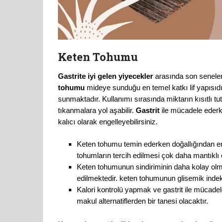
Keten Tohumu
Gastrite iyi gelen yiyecekler
arasında son seneler
tohumu
mideye sunduğu en temel katkı lif yapısıd
sunmaktadır. Kullanımı sırasında miktarın kısıtlı tu
tıkanmalara yol aşabilir.
Gastrit
ile mücadele ederke
kalıcı olarak engelleyebilirsiniz.
Keten tohumu temin ederken doğallığından e
tohumların tercih edilmesi çok daha mantıklı o
Keten tohumunun sindiriminin daha kolay olması
edilmektedir. keten tohumunun glisemik indek
Kalori kontrolü yapmak ve gastrit ile mücade
makul alternatiflerden bir tanesi olacaktır.